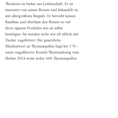
Theodoris ist Imker aus Leidenschaft. Er ist
fasziniert von seinen Bienen und behandelt sie
mit allergrößtem Respekt. Er betreibt keinen
Raubbau und überlässt den Bienen so viel
ihrer eigenen Produkte wie sie selbst
benötigen. Sie werden nicht wie oft üblich mit
Zucker zugefüttert. Der gesetzliche
Mindestwert an Thymianpollen liegt bei 17% -
unser ungefilterter Kredeli Thymianhonig vom
Herbst 2024 weist stolze 44% Thymianpollen
auf. Für unseren herrlich süßen und gesunden
Brotaufstrich wird dieser hochwertige Honig
mit 10% Kakao gemischt.
Die Verwendung
Die unglaublich cremige Konsistenz unseres
Thymianhonigs mit Kakao lädt ein, ihn auf ein
Weißbrot zu schmieren.
Da keine Stabilisatoren oder andere Zusätze