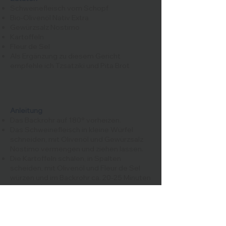
Schweinefleisch vom Schopf
Bio-Olivenöl Nativ Extra
Gewürzsalz Nostimo
Kartoffeln
Fleur de Sel
A
ls Ergänzung zu diesem Gericht
empfehle ich Tzsatziki und Pita Brot
Anleitung
Das Backrohr auf 180° vorheizen.
Das Schweinefleisch in kleine Würfel
schneiden, mit Olivenöl und Gewürzsalz
Nostimo vermengen und ziehen lassen.
Die Kartoffeln schälen, in Spalten
scheiden, mit Olivenöl und Fleur de Sel
würzen und im Backrohr ca. 20-25 Minuten
knusprig braten.
Die Schweinefleisch Würfel auf Spieße
stecken und in einer Pfanne von allen
Seiten knusprig braten. Vom Grill
schmecken die Souvlaki Spieße