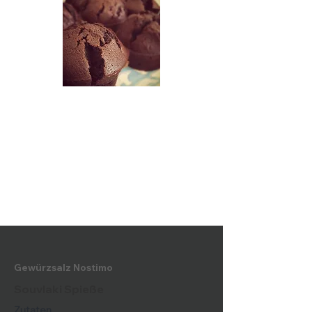
Gewürzsalz Nostimo
Souvlaki Spieße
Zutaten