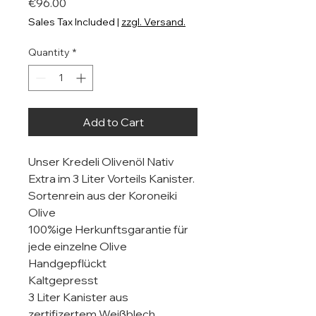
Price
€96.00
Sales Tax Included
|
zzgl. Versand.
Quantity
*
Add to Cart
Unser Kredeli Olivenöl Nativ
Extra im 3 Liter Vorteils Kanister.
Sortenrein aus der Koroneiki
Olive
100%ige Herkunftsgarantie für
jede einzelne Olive
Handgepflückt
Kaltgepresst
3 Liter Kanister aus
zertifizertem Weißblech