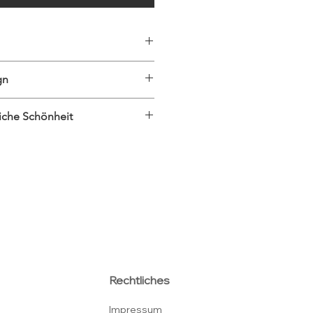
.
gn
liche Schönheit
Olivenholz verbinden natürliche
wöhnlichem Tragekomfort. Jedes
Unikat, denn die einzigartige
holzes macht jedes Paar
wechselbar. Da Holz ein
ann die Maserung unterschiedlich
oduktbild abweichen.
n Farbtöne des Olivenholzes
dividuelle Schönheit und
u – zeitlos, stilvoll und natürlich.
Rechtliches
 verwenden wir hochwertige,
laufgeschützte Edelstahlelemente.
Impressum