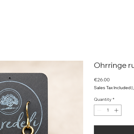
Shop
Neue Seite
Background
About me
Rezepte
Ohrringe r
Price
€26.00
Sales Tax Included
|
Quantity
*