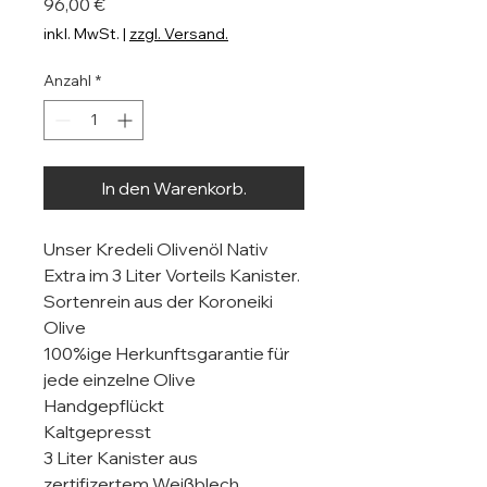
Preis
96,00 €
inkl. MwSt.
|
zzgl. Versand.
Anzahl
*
In den Warenkorb.
Unser Kredeli Olivenöl Nativ
Extra im 3 Liter Vorteils Kanister.
Sortenrein aus der Koroneiki
Olive
100%ige Herkunftsgarantie für
jede einzelne Olive
Handgepflückt
Kaltgepresst
3 Liter Kanister aus
zertifizertem Weißblech